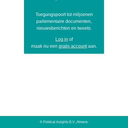
Toegangspoort tot miljoenen
parlementaire documenten,
nieuwsberichten en tweets.
Log in
of
maak nu een
gratis account
aan.
©
Political Inzights B.V.
, Almere.