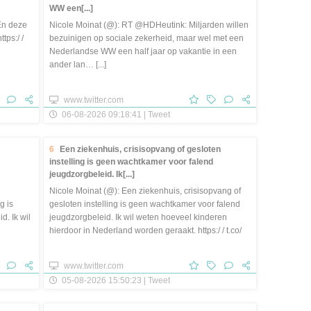
WW een[...]
En deze
Nicole Moinat (@): RT @HDHeutink: Miljarden willen
tps:/ /
bezuinigen op sociale zekerheid, maar wel met een
Nederlandse WW een half jaar op vakantie in een
ander lan… [...]
www.twitter.com
06-08-2026 09:18:41 | Tweet
6
Een ziekenhuis, crisisopvang of gesloten
instelling is geen wachtkamer voor falend
jeugdzorgbeleid. Ik[...]
Nicole Moinat (@): Een ziekenhuis, crisisopvang of
g is
gesloten instelling is geen wachtkamer voor falend
. Ik wil
jeugdzorgbeleid. Ik wil weten hoeveel kinderen
hierdoor in Nederland worden geraakt. https:/ / t.co/
7KxgKXYJWS [...]
www.twitter.com
05-08-2026 15:50:23 | Tweet