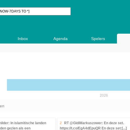
Inbox
Agenda
Spelers
den
der: In islamitische landen
2
RT @GidiMarkuszower: En deze set.
den gezien als een
https://t.co/EgA4dEpuQR En deze set:[...]