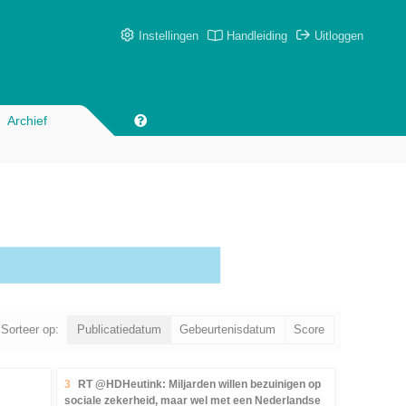
Instellingen
Handleiding
Uitloggen
Archief
Sorteer op:
Publicatiedatum
Gebeurtenisdatum
Score
3
RT @HDHeutink: Miljarden willen bezuinigen op
sociale zekerheid, maar wel met een Nederlandse