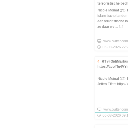
terroristische bedre
Nicole Moinat (@):
islamitische lande
een terroristische 
ze daar we… [...]
www.twitter.com
06-08-2026 22:2
4
RT @GidiMarkusz
https://t.co/jTu4VY
Nicole Moinat (@):
Jetten Effect https:/ 
www.twitter.com
06-08-2026 09:1