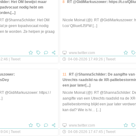
lder: Het OM bewijst maar
8
RT @GidiMarkuszower: https://t.co/Q8
topadvocaat nodig hebt om
rden.[...]
: RT @ShannaSchilder: Het OM
Nicole Moinat (@): RT @GidiMarkuszower: htt
dat je geen topadvocaat nodig
t.co/ Q8iue6J5FW [...]
en te worden. Ze helpen je graag
www.twitter.com
2:46 | Tweet
04-08-2026 17:49:26 | Tweet
uszower:
11
RT @ShannaSchilder: De aangifte van
6HsDey
Utrechts raadslid na de XR-palliebestormin
een jaar later[...]
RT @GidiMarkuszower: https:/ /
Nicole Moinat (@): RT @ShannaSchilder: D
.]
aangifte van een Utrechts raadslid na de XR
palliebestorming blijkt een jaar later verdw
kan dat? Wie is hi… [...]
www.twitter.com
9:04 | Tweet
04-08-2026 17:47:45 | Tweet