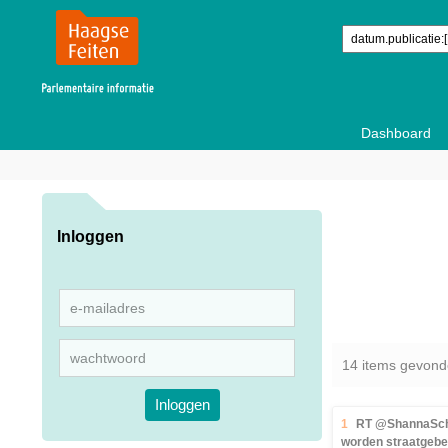
Dashboard
Inloggen
14 items gevon
Inloggen
1
RT @ShannaSchil
worden straatgebe