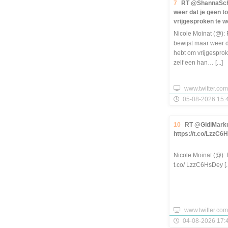
7
RT @ShannaSchi
weer dat je geen 
vrijgesproken te wo
Nicole Moinat (@)
bewijst maar weer 
hebt om vrijgesprok
zelf een han… [...]
www.twitter.com
05-08-2026 15:4
10
RT @GidiMark
https://t.co/LzzC
Nicole Moinat (@): 
t.co/ LzzC6HsDey [..
www.twitter.com
04-08-2026 17:4