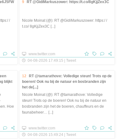
iue6J5FW
9
RT @GidiMarkuszower: https://t.co/8gKjjZex3C
ps:/ /
Nicole Moinat (@): RT @GidiMarkuszower: https:/ /
t.co/ 8gKjjZex3C [...]
www.twitter.com
04-08-2026 17:49:15 | Tweet
 een
12
RT @tamarathove: Volledige steun! Trots op de
g blijkt
boeren! Ook nu bij de natuur en bosbranden zijn
het de[...]
e
Nicole Moinat (@): RT @tamarathove: Volledige
-
steun! Trots op de boeren! Ook nu bij de natuur en
enen. Hoe
bosbranden zijn het de boeren, chauffeurs en de
faunabeheer… [...]
www.twitter.com
04-08-2026 15:49:24 | Tweet