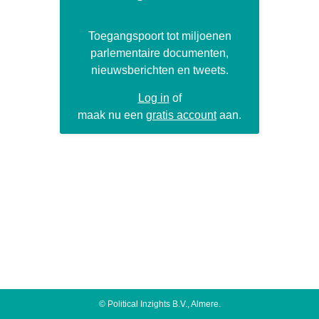
Toegangspoort tot miljoenen
parlementaire documenten,
nieuwsberichten en tweets.
Log in
of
maak nu een
gratis account
aan.
©
Political Inzights B.V.
, Almere.