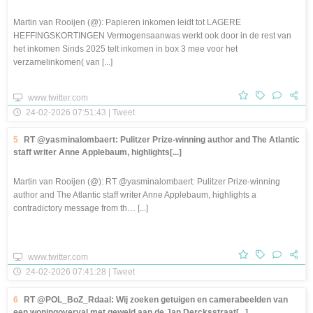
Martin van Rooijen (@): Papieren inkomen leidt tot LAGERE
HEFFINGSKORTINGEN Vermogensaanwas werkt ook door in de rest van
het inkomen Sinds 2025 telt inkomen in box 3 mee voor het
verzamelinkomen( van [...]
www.twitter.com
24-02-2026 07:51:43 | Tweet
5
RT @yasminalombaert: Pulitzer Prize-winning author and The Atlantic
staff writer Anne Applebaum, highlights[...]
Martin van Rooijen (@): RT @yasminalombaert: Pulitzer Prize-winning
author and The Atlantic staff writer Anne Applebaum, highlights a
contradictory message from th… [...]
www.twitter.com
24-02-2026 07:41:28 | Tweet
6
RT @POL_BoZ_Rdaal: Wij zoeken getuigen en camerabeelden van
een woningoverval met geweld aan de Jan Dercksstraat[...]