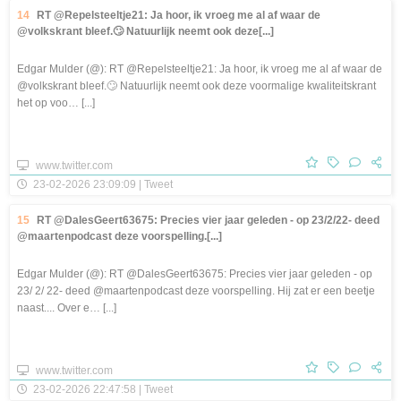
14
RT @Repelsteeltje21: Ja hoor, ik vroeg me al af waar de
@volkskrant bleef.🙄 Natuurlijk neemt ook deze[...]
Edgar Mulder (@): RT @Repelsteeltje21: Ja hoor, ik vroeg me al af waar de
@volkskrant bleef.🙄 Natuurlijk neemt ook deze voormalige kwaliteitskrant
het op voo… [...]
www.twitter.com
23-02-2026 23:09:09 | Tweet
15
RT @DalesGeert63675: Precies vier jaar geleden - op 23/2/22- deed
@maartenpodcast deze voorspelling.[...]
Edgar Mulder (@): RT @DalesGeert63675: Precies vier jaar geleden - op
23/ 2/ 22- deed @maartenpodcast deze voorspelling. Hij zat er een beetje
naast.... Over e… [...]
www.twitter.com
23-02-2026 22:47:58 | Tweet