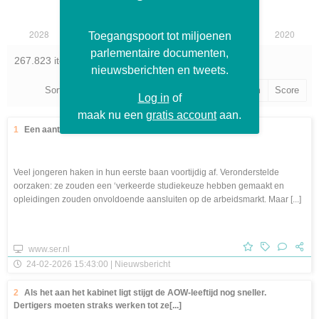
Toegangspoort tot miljoenen
parlementaire documenten,
267.823 items gevonden
nieuwsberichten en tweets.
Sorteer op:
Publicatiedatum
Gebeurtenisdatum
Score
Log in
of
maak nu een
gratis account
aan.
1
Een aantrekkelijk beroep, dát willen studenten
Veel jongeren haken in hun eerste baan voortijdig af. Veronderstelde
oorzaken: ze zouden een ‘verkeerde studiekeuze hebben gemaakt en
opleidingen zouden onvoldoende aansluiten op de arbeidsmarkt. Maar [...]
www.ser.nl
24-02-2026 15:43:00 | Nieuwsbericht
2
Als het aan het kabinet ligt stijgt de AOW-leeftijd nog sneller.
Dertigers moeten straks werken tot ze[...]