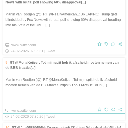
News with brutal poll showing 60% disapproval[...]
Martin van Rooijen (@): RT @ReallyAmerican1: BREAKING: Trump gets
blindsided by Fox News with brutal poll showing 60% disapproval heading
into his State of the Uni… [...]
www.twitter.com
24-02-2026 07:36:31 | Tweet
9
RT @MonaKeijzer: Tot mijn spijt heb ik afscheid moeten nemen van
de BBB-fractie.[...]
Martin van Rooijen (@): RT @MonaKeijzer: Tot mijn spijt heb ik afscheid
moeten nemen van de BBB-fractie. https:/ / t.co/ LM2WJcCdHn [...]
www.twitter.com
24-02-2026 07:35:26 | Tweet
10
RT @JanP58605954: #pauwendewit #Kabinet Woordsalade Vijlbrief.