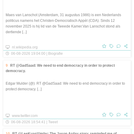
Maes van Lanschot (Amsterdam, 31 augustus 1986) is een Nederlands
politicus namens het Christen-Democratisch Appèl (CDA). Sinds 12
november 2025 is hij lid van de Tweede Kamer.Van Lanschot stond als
dertiende [...]
nl.wikipedia.org
06-08-2026 19:04:00 | Biografie
9
RT @GadSaad: We need to end democracy in order to protect
democracy.
Edgar Mulder (@): RT @GadSaad: We need to end democracy in order to
protect democracy. [...]
www.twitter.com
06-08-2026 18:54:41 | Tweet
10
RT @LeeKuanYimby: The Jason Arday story, reminded me of