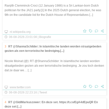
Ranjith Clemminck-Croci (12 January 1986) is a Sri Lankan-born Dutch
politician for the JA21 party.[1] In the 2025 Dutch general election, he was
9th on the candidate list for the Dutch House of Representatives [...]
nl.wikipedia.org
06-08-2026 23:01:08 | Biografie
3
RT @ShannaSchilder: In islamitische landen worden straatgebeden
gezien als een terroristische bedreiging.[...]
Nicole Moinat (@): RT @ShannaSchilder: In islamitische landen worden
straatgebeden gezien als een terroristische bedreiging. Je zou toch denken
dat ze daar we… [...]
www.twitter.com
06-08-2026 22:23:16 | Tweet
4
RT @GidiMarkuszower: En deze set. https://t.co/EgA4dEpuQR En
deze set:[...]