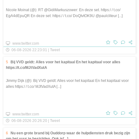
Nicole Moinat (@): RT @GidiMarkuszower: En deze set. https:/ / t.co/
EgA4dEpuQR En deze set: https:/ / t.co/ DoQIvtOK9U @paulcliteur [...]
www.twitter.com
06-08-2026 22:23:01 | Tweet
5
Bij VVD geldt: Alles voor het kapitaal En het kapitaal voor alles
https://t.co/MJtVadXutA
Jimmy Dijk (@): Bij VVD geldt: Alles voor het kapitaal En het kapitaal voor
alles https:/ / t.co/ MJtVadXutA [...]
www.twitter.com
06-08-2026 20:26:20 | Tweet
6
Nu een grote brand bij Ouddorp waar de hulpdiensten druk bezig zijn
om het vuur te bestrijden. Ook is[...]