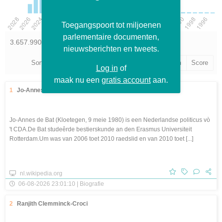
Toegangspoort tot miljoenen
parlementaire documenten,
3.657.990 items gevonden
nieuwsberichten en tweets.
Sorteer op:
Publicatiedatum
Gebeurtenisdatum
Score
Log in
of
maak nu een
gratis account
aan.
1
Jo-Annes de Bat
Jo-Annes de Bat (Kloetegen, 9 meie 1980) is een Nederlandse politicus vò
't CDA.De Bat studeêrde bestierskunde an den Erasmus Universiteit
Rotterdam.Um was van 2006 toet 2010 raedslid en van 2010 toet [...]
nl.wikipedia.org
06-08-2026 23:01:10 | Biografie
2
Ranjith Clemminck-Croci