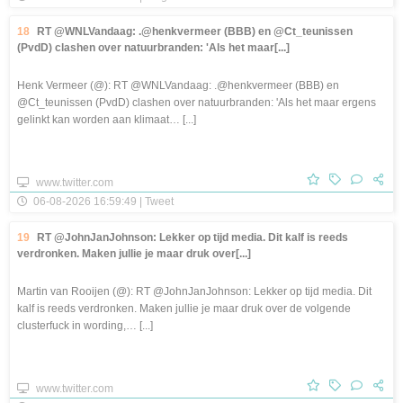
18
RT @WNLVandaag: .@henkvermeer (BBB) en @Ct_teunissen
(PvdD) clashen over natuurbranden: 'Als het maar[...]
Henk Vermeer (@): RT @WNLVandaag: .@henkvermeer (BBB) en
@Ct_teunissen (PvdD) clashen over natuurbranden: 'Als het maar ergens
gelinkt kan worden aan klimaat… [...]
www.twitter.com
06-08-2026 16:59:49 | Tweet
19
RT @JohnJanJohnson: Lekker op tijd media. Dit kalf is reeds
verdronken. Maken jullie je maar druk over[...]
Martin van Rooijen (@): RT @JohnJanJohnson: Lekker op tijd media. Dit
kalf is reeds verdronken. Maken jullie je maar druk over de volgende
clusterfuck in wording,… [...]
www.twitter.com