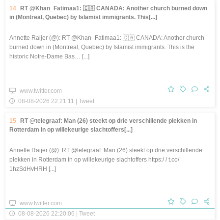
14
RT @Khan_Fatimaa1: 🇨🇦 CANADA: Another church burned down
in (Montreal, Quebec) by Islamist immigrants. This[...]
Annette Raijer (@): RT @Khan_Fatimaa1: 🇨🇦 CANADA: Another church
burned down in (Montreal, Quebec) by Islamist immigrants. This is the
historic Notre-Dame Bas… [...]
www.twitter.com
08-08-2026 22:21:11 | Tweet
15
RT @telegraaf: Man (26) steekt op drie verschillende plekken in
Rotterdam in op willekeurige slachtoffers[...]
Annette Raijer (@): RT @telegraaf: Man (26) steekt op drie verschillende
plekken in Rotterdam in op willekeurige slachtoffers https:/ / t.co/
1hzSdHvHRH [...]
www.twitter.com
08-08-2026 22:20:06 | Tweet