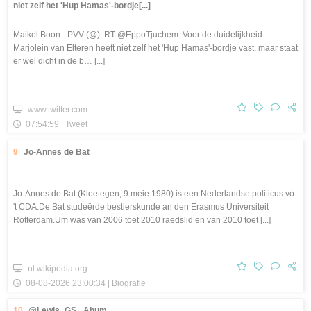
niet zelf het 'Hup Hamas'-bordje[...]
Maikel Boon - PVV (@): RT @EppoTjuchem: Voor de duidelijkheid:
Marjolein van Elteren heeft niet zelf het 'Hup Hamas'-bordje vast, maar staat
er wel dicht in de b… [...]
www.twitter.com
07:54:59 | Tweet
9
Jo-Annes de Bat
Jo-Annes de Bat (Kloetegen, 9 meie 1980) is een Nederlandse politicus vò
't CDA.De Bat studeêrde bestierskunde an den Erasmus Universiteit
Rotterdam.Um was van 2006 toet 2010 raedslid en van 2010 toet [...]
nl.wikipedia.org
08-08-2026 23:00:34 | Biografie
10
@Lewis_GS_ Ahum.