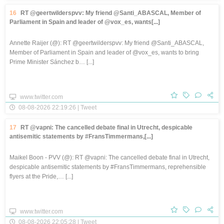
16
RT @geertwilderspvv: My friend @Santi_ABASCAL, Member of
Parliament in Spain and leader of @vox_es, wants[...]
Annette Raijer (@): RT @geertwilderspvv: My friend @Santi_ABASCAL,
Member of Parliament in Spain and leader of @vox_es, wants to bring
Prime Minister Sánchez b… [...]
www.twitter.com
08-08-2026 22:19:26 | Tweet
17
RT @vapni: The cancelled debate final in Utrecht, despicable
antisemitic statements by #FransTimmermans,[...]
Maikel Boon - PVV (@): RT @vapni: The cancelled debate final in Utrecht,
despicable antisemitic statements by #FransTimmermans, reprehensible
flyers at the Pride,… [...]
www.twitter.com
08-08-2026 22:05:28 | Tweet