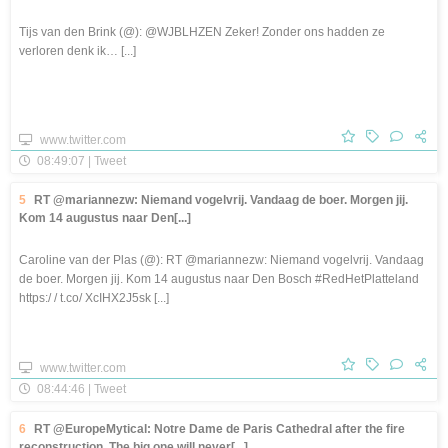
Tijs van den Brink (@): @WJBLHZEN Zeker! Zonder ons hadden ze
verloren denk ik… [...]
www.twitter.com
08:49:07 | Tweet
5
RT @mariannezw: Niemand vogelvrij. Vandaag de boer. Morgen jij.
Kom 14 augustus naar Den[...]
Caroline van der Plas (@): RT @mariannezw: Niemand vogelvrij. Vandaag
de boer. Morgen jij. Kom 14 augustus naar Den Bosch #RedHetPlatteland
https:/ / t.co/ XcIHX2J5sk [...]
www.twitter.com
08:44:46 | Tweet
6
RT @EuropeMytical: Notre Dame de Paris Cathedral after the fire
reconstruction. The big one will never[...]