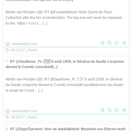
Martin van Rooijen (@): RT @EuropeMytical: Notre Dame de Paris
Cathedral after the fire reconstruction. The big one will never be replaced
by fire. https:/ / t.co/ s… [...]
www.twitter.com
08:10:07 | Tweet
7
RT @Gaullisme_Fr: 🇫🇷 8 août 1958, le Général de Gaulle s'exprime
devant le Comité consultatif[...]
Martin van Rooijen (@): RT @Gaullisme_Fr: 🇫🇷 8 août 1958, le Général
de Gaulle s'exprime devant le Comité consultatif constitutionnel qui étudie
le projet de Const… [...]
www.twitter.com
08:08:57 | Tweet
8
RT @EppoTjuchem: Voor de duidelijkheid: Marjolein van Elteren heeft