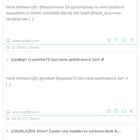
Henk Vermeer (@): @mariannezw De ganzenplaag nu eens drastisch
aanpakken is minder schadelijk lijkt mij hier heeft @heidi_looy meer
verstand van [...]
www.twitter.com
11:19:45 | Tweet
3
@jndkgrf @spekkie70 Van harte gefeliciteerd Jan! 🎉
Henk Vermeer (@): @jndkgrf @spekkie70 Van harte gefeliciteerd Jan! 🎉
[...]
www.twitter.com
09:06:03 | Tweet
4
@WJBLHZEN Zeker! Zonder ons hadden ze verloren denk ik…