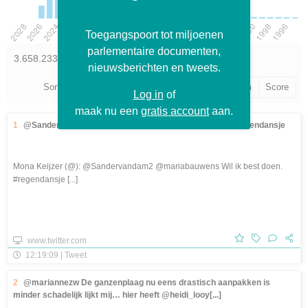
Toegangspoort tot miljoenen
parlementaire documenten,
3.658.233 items gevonden
nieuwsberichten en tweets.
Sorteer op:
Publicatiedatum
Gebeurtenisdatum
Score
Log in
of
maak nu een
gratis account
aan.
1
@Sandervandam2 @mariabauwens Wil ik best doen. #regendansje
Mona Keijzer (@): @Sandervandam2 @mariabauwens Wil ik best doen.
#regendansje [...]
www.twitter.com
12:19:09 | Tweet
2
@mariannezw De ganzenplaag nu eens drastisch aanpakken is
minder schadelijk lijkt mij… hier heeft @heidi_looy[...]