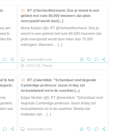
to
15
RT @Gerhardhormann: Dus je woont in een
gebied met ruim 80.000 inwoners dat plots
overspoeld wordt door[...]
hey are
Mona Keijzer (@): RT @Gerhardhormann: Dus je
need to
woont in een gebied met ruim 80.000 inwoners dat
like the
plots overspoeld wordt door meer dan 70.000
indringers. Wanneer… [...]
www.twitter.com
13:57:24 | Tweet
f Ik heb
18
RT @wierdduk: "Schandaal rond liegende
tegorie:
Cambridge-professor Jason Arday zet
inclusiebeleid vol in de vuurlinie:[...]
nezw
Edgar Mulder (@): RT @wierdduk: "Schandaal rond
 gesteld.
liegende Cambridge-professor Jason Arday zet
maken van
inclusiebeleid vol in de vuurlinie: Bewijs dat
instituties zijn… [...]
www.twitter.com