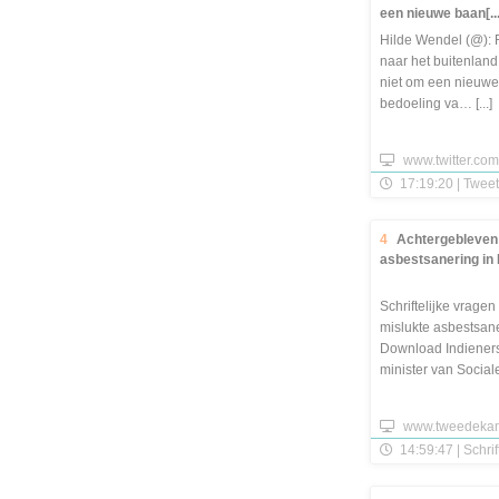
een nieuwe baan[...
Hilde Wendel (@): 
naar het buitenlan
niet om een nieuwe 
bedoeling va… [...]
www.twitter.com
17:19:20 | Tweet
4
Achtergebleven 
asbestsanering in
Schriftelijke vrage
mislukte asbestsan
Download Indieners G
minister van Socia
Gericht aan V.P.G. [..
www.tweedekam
14:59:47 | Schrif