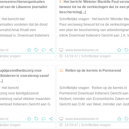
 mensenrechtenorganisaties
8
Het bericht ‘Minister Mariëlle Paul verz
od van de Libanese journalist
bewust tot na de verkiezingen dat ze een p
bescherming[...]
: Het bericht dat
Schriftelijke vragen : Het bericht ‘Minister Ma
isaties oordelen dat de dood
Paul verzweeg bewust tot na de verkiezinge
rnalist Amal Khalil een
een plan ter bescherming van arbeidsmigra
smisdaad is. Download Indieners
introk Download Indieners Gericht aan J.A. Vi
erendsen, [...]
[...]
er.nl
www.tweedekamer.nl
telijke vragen
14:59:47 | Schriftelijke vragen
eugdgezondheidszorg voor
11
Rellen op de kermis in Purmerend
elkinderen is vooralsnog vanaf
.]
: Het bericht
Schriftelijke vragen : Rellen op de kermis in
org voor twintigduizend
Purmerend Download Indieners Gericht aan
ooralsnog vanaf oktober maanden
Herbert, minister van Economische Zaken en
ownload Indieners Gericht aan G.
Gericht aan D.M. van Weel, minister van Just
er [...]
Veiligheid [...]
er.nl
www.tweedekamer.nl
telijke vragen
14:59:47 | Schriftelijke vragen