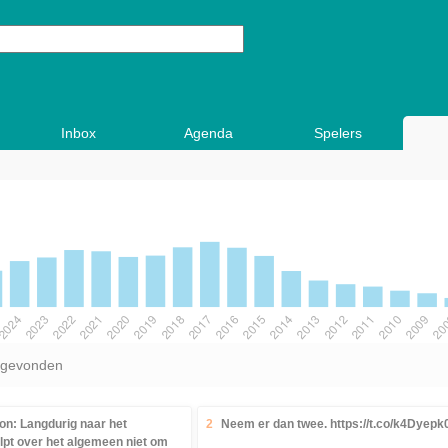
Inbox
Agenda
Spelers
 gevonden
n: Langdurig naar het
2
Neem er dan twee. https://t.co/k4Dyep
lpt over het algemeen niet om