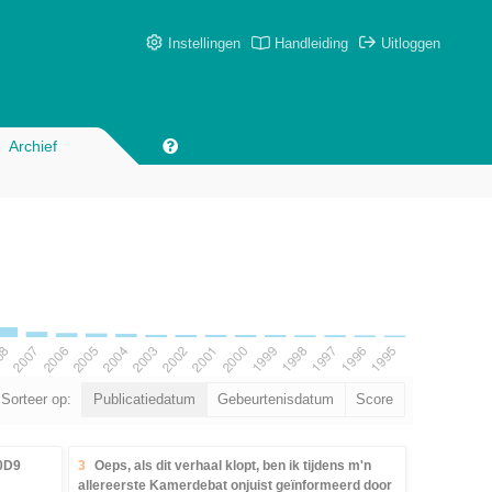
Instellingen
Handleiding
Uitloggen
Archief
Sorteer op:
Publicatiedatum
Gebeurtenisdatum
Score
k0D9
3
Oeps, als dit verhaal klopt, ben ik tijdens m'n
allereerste Kamerdebat onjuist geïnformeerd door