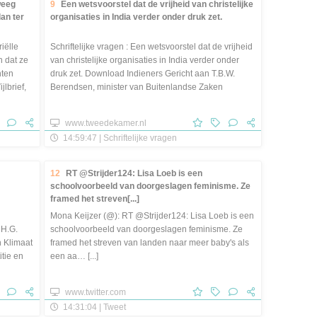
weeg
9
Een wetsvoorstel dat de vrijheid van christelijke
lan ter
organisaties in India verder onder druk zet.
riëlle
Schriftelijke vragen : Een wetsvoorstel dat de vrijheid
n dat ze
van christelijke organisaties in India verder onder
nten
druk zet. Download Indieners Gericht aan T.B.W.
jlbrief,
Berendsen, minister van Buitenlandse Zaken
Indiener [...]
www.tweedekamer.nl
14:59:47 | Schriftelijke vragen
12
RT @Strijder124: Lisa Loeb is een
schoolvoorbeeld van doorgeslagen feminisme. Ze
framed het streven[...]
Mona Keijzer (@): RT @Strijder124: Lisa Loeb is een
 H.G.
schoolvoorbeeld van doorgeslagen feminisme. Ze
 Klimaat
framed het streven van landen naar meer baby's als
itie en
een aa… [...]
www.twitter.com
14:31:04 | Tweet