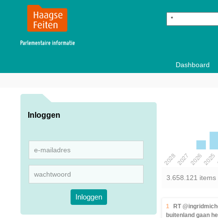
Dashboard
Inloggen
3.658.121 items
Inloggen
1
RT @ingridmicho
buitenland gaan he