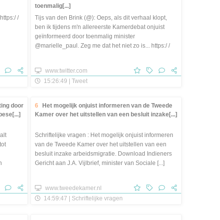
toenmalig[...]
ttps:/ /
Tijs van den Brink (@): Oeps, als dit verhaal klopt,
ben ik tijdens m'n allereerste Kamerdebat onjuist
geïnformeerd door toenmalig minister
@marielle_paul. Zeg me dat het niet zo is... https:/ /
t.co/ fCrIiX3Grk [...]
www.twitter.com
15:26:49 | Tweet
ting door
6
Het mogelijk onjuist informeren van de Tweede
ese[...]
Kamer over het uitstellen van een besluit inzake[...]
alt
Schriftelijke vragen : Het mogelijk onjuist informeren
tot
van de Tweede Kamer over het uitstellen van een
besluit inzake arbeidsmigratie. Download Indieners
n
Gericht aan J.A. Vijlbrief, minister van Sociale [...]
www.tweedekamer.nl
14:59:47 | Schriftelijke vragen