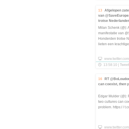
13
Afgelopen zate
van @SaveEuropeA
trotse Nederlanders
Milan Schenk (@): 
manifestatie van @
Honderden trotse 
lieten een krachti
soeverein, [...]
www.twitter.com
13:58:10 | Tweet
16
RT @BoLoudon: 
can coexist, then y
Edgar Mulder (@): 
two cultures can coe
problem. https:/ / t.
www.twitter.com