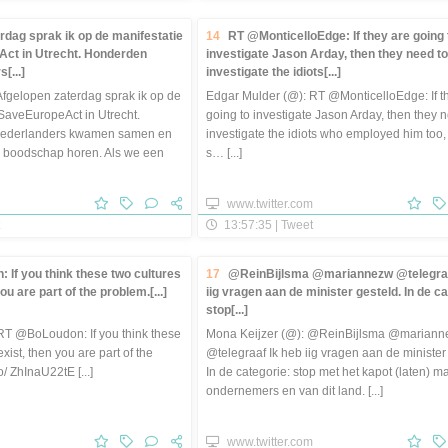
rdag sprak ik op de manifestatie
14
RT @MonticelloEdge: If they are going 
ct in Utrecht. Honderden
investigate Jason Arday, then they need to
[...]
investigate the idiots[...]
Afgelopen zaterdag sprak ik op de
Edgar Mulder (@): RT @MonticelloEdge: If t
SaveEuropeAct in Utrecht.
going to investigate Jason Arday, then they 
Nederlanders kwamen samen en
investigate the idiots who employed him too, 
ge boodschap horen. Als we een
s… [...]
www.twitter.com
13:57:35 | Tweet
If you think these two cultures
17
@ReinBijlsma @mariannezw @telegraa
ou are part of the problem.[...]
iig vragen aan de minister gesteld. In de ca
stop[...]
RT @BoLoudon: If you think these
Mona Keijzer (@): @ReinBijlsma @marian
xist, then you are part of the
@telegraaf Ik heb iig vragen aan de minister
co/ ZhInaU22tE [...]
In de categorie: stop met het kapot (laten) 
ondernemers en van dit land. [...]
www.twitter.com