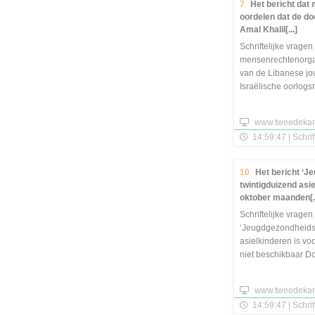
7
Het bericht dat
oordelen dat de do
Amal Khalil[...]
Schriftelijke vragen 
mensenrechtenorgan
van de Libanese jou
Israëlische oorlog
Gericht aan T.B.W. B
www.tweedekam
14:59:47 | Schrif
10
Het bericht ‘J
twintigduizend asi
oktober maanden[..
Schriftelijke vragen 
‘Jeugdgezondheidsz
asielkinderen is v
niet beschikbaar D
van den Brink, minist
www.tweedekam
14:59:47 | Schrif